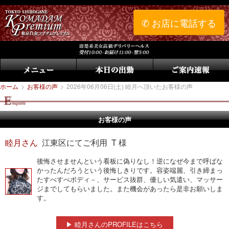
✆ お店に電話する
ホーム
>
お客様の声
>
2026年06月06日(土) 睦月へ頂いたお客様の声
お客様の声
睦月さん
江東区にてご利用 T 様
後悔させませんという看板に偽りなし！逆になぜ今まで呼ばな
かったんだろうという後悔しきりです。容姿端麗、引き締まっ
たすべすべボディ－、サービス抜群、優しい気遣い、マッサー
ジまでしてもらいました。また機会があったら是非お願いしま
す。
▶ 睦月さんのPROFILEはこちら