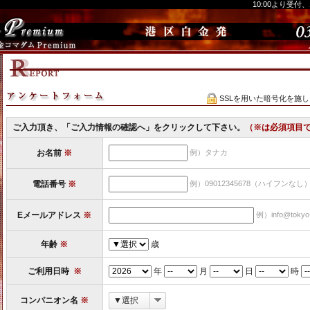
10:00より受付
SSLを用いた暗号化を施
ご入力頂き、「ご入力情報の確認へ」をクリックして下さい。
（※は必須項目
お名前
※
例）タナカ
電話番号
※
例）09012345678（ハイフンなし
Eメールアドレス
※
例）info@tokyo
年齢
※
歳
ご利用日時
※
年
月
日
時
コンパニオン名
※
▼選択