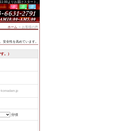
、11:00よりお届けスタート。
ホーム
>
お客様の声
し、安全性を高めています。
です。）
）
-komadam.jp
分頃