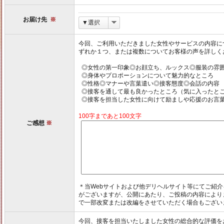
お届け先
※
▼選択
今回、ご利用いただきました女性やサービスの内容に
ずれか１つ、または複数についてお客様の声を詳しく
◎女性の第一印象◎お顔立ち、ルックス◎服装の雰
◎身体やプロポーションについて魅力的なところ
◎性格◎マナーや言葉遣い◎接客態度◎会話の内容
◎接客を通して最も良かったところ（気に入ったと
◎接客を担当した女性に向けて励ましや応援のお言
100字まであと100文字
ご感想
※
＊当Webサイトおよび他デリヘルサイト等にてご紹
がございますが、公開にあたり、ご投稿の内容により
で一部改変または改編をさせていただく場合もござい
今回、接客を担当いたしました女性の総合的な評価を