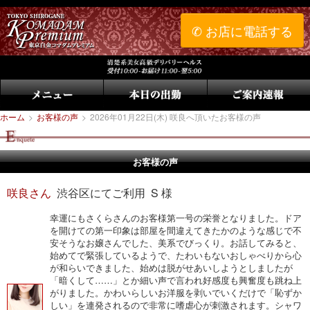
✆ お店に電話する
ホーム
>
お客様の声
>
2026年01月22日(木) 咲良へ頂いたお客様の声
お客様の声
咲良さん
渋谷区にてご利用 S 様
幸運にもさくらさんのお客様第一号の栄誉となりました。ドア
を開けての第一印象は部屋を間違えてきたかのような感じで不
安そうなお嬢さんでした、美系でびっくり。お話してみると、
始めてで緊張しているようで、たわいもないおしゃべりから心
が和らいできました、始めは脱がせあいしようとしましたが
「暗くして……」とか細い声で言われ好感度も興奮度も跳ね上
がりました。かわいらしいお洋服を剥いでいくだけで「恥ずか
しい」を連発されるので非常に嗜虐心が刺激されます。シャワ