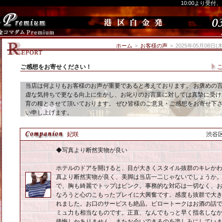
10:00より受付
ホーム
>
お客様の声
>
2025年05月08
ご感想をお寄せください！
当店は何よりもお客様のお声が重要であると考えております。 お褒めの
虚な気持ちで更なる向上に生かし、お叱りのお言葉に対しては真摯に受け
育の糧とさせて頂いております。 ぜひ皆様のご意見・ご感想をお寄せ下
い申し上げます。
妃咲
渋谷区
◆写真より断然実物が良い
ホテルのドアを開けると、目が大きくスタイル抜群のキレか
真より断然実物が良く、美脚は当店一二じゃないでしょうか
で、胸も綺麗でトップはピンク。事務的な対応は一切なく、
なろうと心のこもったプレイに大興奮です。感度も抜群で大
れました。お口のサービスも絶品。ピロートークはお酒の話
ミュ力も相当なものです。正直、なんでもっと早く指名しな
後悔しかありません。またお会いできるのを楽しみにしてい