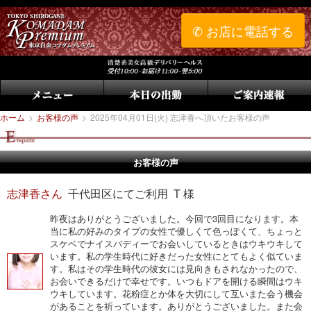
✆ お店に電話する
ホーム
>
お客様の声
>
2025年04月01日(火) 志津香へ頂いたお客様の声
お客様の声
志津香さん
千代田区にてご利用 T 様
昨夜はありがとうございました。今回で3回目になります。本
当に私の好みのタイプの女性で優しくて色っぽくて、ちょっと
スケベでナイスバディーでお会いしているときはウキウキして
います。私の学生時代に好きだった女性にとてもよく似ていま
す。私はその学生時代の彼女には見向きもされなかったので、
お会いできるだけで幸せです。いつもドアを開ける瞬間はウキ
ウキしています。花粉症とか体を大切にして互いまた会う機会
があることを祈っています。ありがとうございました。また会