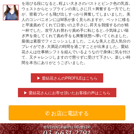
を浴びる段になると､程よい大きさのバストとピンク色の乳首､
ウェストからヒップラインの美しさに只々興奮する一方でした
が、密着プレイも飛び出しすっかり興奮してしまいました。美
人のコンパニオンにはM系が多く見られますが、ベットに移る
と早速責めてくれて口使いの上手さに､昇天を我慢するのが精
一杯でした。攻守入れ替わり責め手に転じると､小気味よい喘
ぎ声を発してくれて責め手をも興奮状態へ導いてくれました。
最後は素股でフィニッシュしました。こんな美人と恋人気分の
プレイができ､大満足の時間を過ごすことが出来ました。愛結
花さんは仕事柄シフトを組んでいるようなので身体に気を付け
て、又チャレンジしますので懲りずに受けて下さい。楽しい時
間を本当にありがとうございました。
▶ 愛結花さんのPROFILEはこちら
▶ 愛結花さんにお寄せ頂いたお客様の声はこちら
✆ お店に電話する