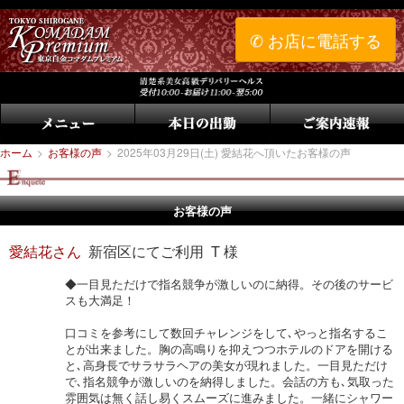
✆ お店に電話する
ホーム
>
お客様の声
>
2025年03月29日(土) 愛結花へ頂いたお客様の声
お客様の声
愛結花さん
新宿区にてご利用 T 様
◆一目見ただけで指名競争が激しいのに納得。その後のサービ
スも大満足！
口コミを参考にして数回チャレンジをして､やっと指名するこ
とが出来ました。胸の高鳴りを抑えつつホテルのドアを開ける
と､高身長でサラサラヘアの美女が現れました。一目見ただけ
で､指名競争が激しいのを納得しました。会話の方も､気取った
雰囲気は無く話し易くスムーズに進みました。一緒にシャワー