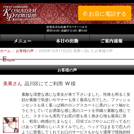
✆ お店に電話する
ホーム
>
お客様の声
>
2023年12月17日(日) 美果へ頂いたお客様の声
お客様の声
美果さん
品川区にてご利用 W 様
素敵な清楚な感じな美女が来て下さいました。性格も明るく笑
顔が素敵で気使いやマナーも良く最高な方でした。ファッショ
ンセンスも良く葉っぱ柄のロングスカートに黒のシャツ袖がヒ
ラヒラしていてお洒落な感じ黒のコートを羽織り素敵な感じで
した。スタイルも美乳でお尻の形も良く抱き心地も最高に良
く、程良い肉感がたまらなく、日頃ゴルフやジムに行ってるだ
けあって素晴らしいスタイルでした。ベッドではまるで恋人の
ように密着してくれてお口のサービスもかなり濃厚で情熱的特