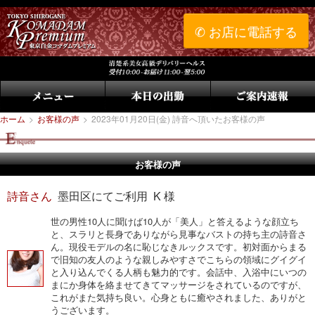
✆ お店に電話する
ホーム
>
お客様の声
>
2023年01月20日(金) 詩音へ頂いたお客様の声
お客様の声
詩音さん
墨田区にてご利用 K 様
世の男性10人に聞けば10人が「美人」と答えるような顔立ち
と、スラリと長身でありながら見事なバストの持ち主の詩音さ
ん。現役モデルの名に恥じなきルックスです。初対面からまる
で旧知の友人のような親しみやすさでこちらの領域にグイグイ
と入り込んでくる人柄も魅力的です。会話中、入浴中にいつの
まにか身体を絡ませてきてマッサージをされているのですが、
これがまた気持ち良い。心身ともに癒やされました、ありがと
うございます。