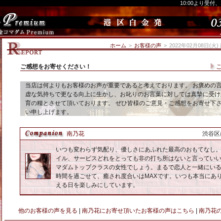
10:00より受付
ホーム
>
お客様の声
>
2022年02月08日(
ご感想をお寄せください！
当店は何よりもお客様のお声が重要であると考えております。 お褒めの
虚な気持ちで更なる向上に生かし、お叱りのお言葉に対しては真摯に受け
育の糧とさせて頂いております。 ぜひ皆様のご意見・ご感想をお寄せ下
い申し上げます。
南乃花
渋谷区
いつも変わらず気配り、優しさにあふれた最高のおもてなし
イル、サービスどれをとっても非の打ち所はないと言ってい
マダムトップクラスの女性でしょう。まるで恋人と一緒にい
時間を過ごせて、癒され度合いはMAXです。いつも本当にあ
える日を楽しみにしています。
他のお客様の声を見る
|
南乃花にお寄せ頂いたお客様の声はこちら
|
南乃花の