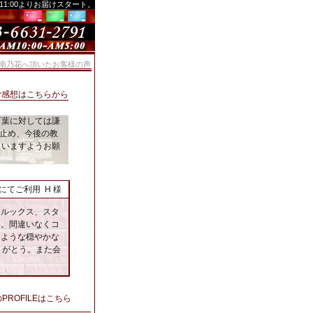
、11:00よりお届けスタート。
火) 南乃花へ頂いたお客様の声
ご感想はこちらから
言葉に対しては謙
止め、今後の教
さいますようお願
にてご利用 H 様
。ルックス、スタ
い。間違いなくコ
るような穏やかな
りがとう。また会
PROFILEはこちら