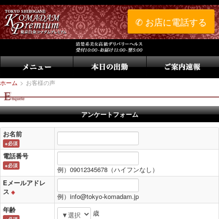
✆ お店に電話する
ホーム
>
お客様の声
アンケートフォーム
お名前
※必須
電話番号
※必須
例）09012345678（ハイフンなし）
Eメールアドレ
ス
※
例）info@tokyo-komadam.jp
年齢
歳