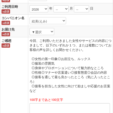
※必須
ご利用日時
年
月
日
※必須
コンパニオン名
※必須
お届け先
※必須
ご感想
今回、ご利用いただきました女性やサービスの内容につ
きまして、以下のいずれか１つ、または複数についてお
※必須
客様の声を詳しくお聞かせください。
◎女性の第一印象◎お顔立ち、ルックス
◎服装の雰囲気
◎身体やプロポーションについて魅力的なところ
◎性格◎マナーや言葉遣い◎接客態度◎会話の内容
◎接客を通して最も良かったところ（気に入ったとこ
ろ）
◎接客を担当した女性に向けて励ましや応援のお言葉
など
100字まであと100文字