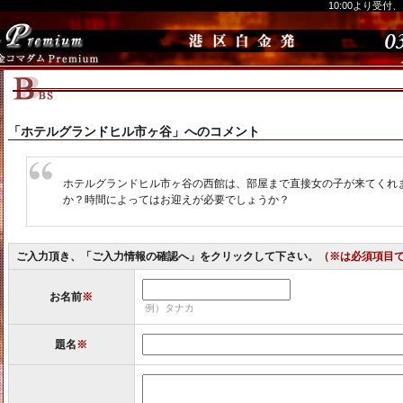
10:00より受付
「ホテルグランドヒル市ヶ谷」へのコメント
ホテルグランドヒル市ヶ谷の西館は、部屋まで直接女の子が来てくれ
か？時間によってはお迎えが必要でしょうか？
ご入力頂き、「ご入力情報の確認へ」をクリックして下さい。
（※は必須項目
お名前
※
例）タナカ
題名
※