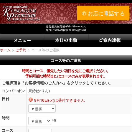
✆ お店に電話する
ホーム
>
ご予約
>
コース等のご選択
コース等のご選択
時間とコース、優先したい項目を先にご選択ください。
予約可能な時間またはコースのみが表示されます。
ご選択頂き「お客様情報のご入力へ」をクリックしてください。
コンパニオン
果鈴(かりん)
日付
9月16日(火)は受付できません
時間
頃
コース